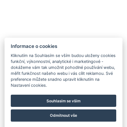
Restaurace
Akce
Minigolf a sportoviště
Galerie
Kontakt
Informace o cookies
Rezervace
Kliknutím na Souhlasím se vším budou uloženy cookies
funkční, výkonnostní, analytické i marketingové -
dokážeme vám tak umožnit pohodlné používání webu,
měřit funkčnost našeho webu i vás cílit reklamou. Své
preference můžete snadno upravit kliknutím na
Nastavení cookies.
Souhlasím se vším
Odmítnout vše
© Copyright 2026 | Všechna práva vyhrazena