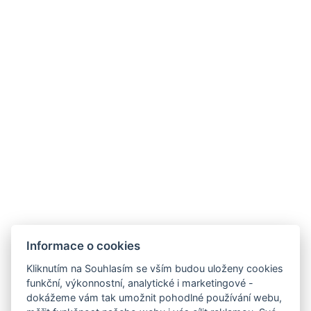
Instagram
Facebook
VOP
Odkazy
Ubytování
Okolí
Restaurace
Akce
Minigolf a sportoviště
Galerie
Kontakt
Informace o cookies
Rezervace
Kliknutím na Souhlasím se vším budou uloženy cookies
funkční, výkonnostní, analytické i marketingové -
dokážeme vám tak umožnit pohodlné používání webu,