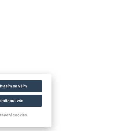
REZERVOVAT NYNÍ
hlasím se vším
dmítnout vše
tavení cookies