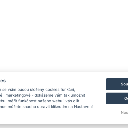
Odkazy
Ubytování
Okolí
Restaurace
Akce
ies
Minigolf a sportoviště
Sou
Galerie
m se vším budou uloženy cookies funkční,
ké i marketingové - dokážeme vám tak umožnit
Kontakt
O
bu, měřit funkčnost našeho webu i vás cílit
Rezervace
nce můžete snadno upravit kliknutím na Nastavení
Nas
© Copyright 2026 | Všechna práva vyhrazena