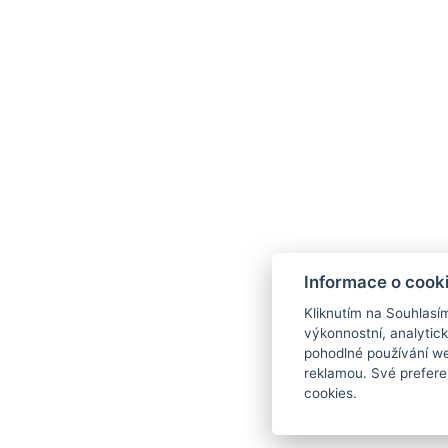
ZPĚT NA POKOJE
Kontakt
Pěší 33/113, 405 02 Děčín 2-Nebočady
info@hotelformule.cz
+420 771 151 161
Instagram
Informace o cook
Facebook
Kliknutím na Souhlasí
VOP
výkonnostní, analytic
pohodlné používání we
reklamou. Své prefere
cookies.