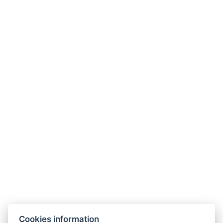
+420 771 151 161
Instagram
Facebook
AGB
Links
Unterkunft
Umgebung
Restaurant
Akce
Minigolf und Sportplatz
Galerie
Kontakt
Rezervace
Cookies information